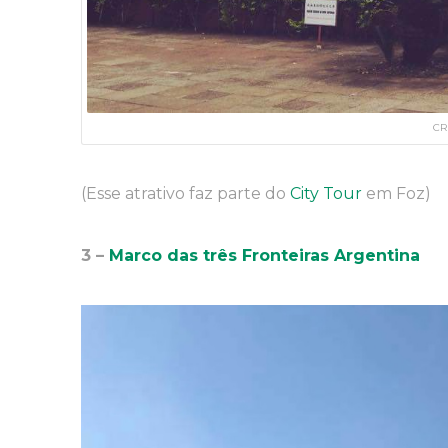
CR
(Esse atrativo faz parte do
City Tour
em Foz)
3 –
Marco das três Fronteiras Argentina