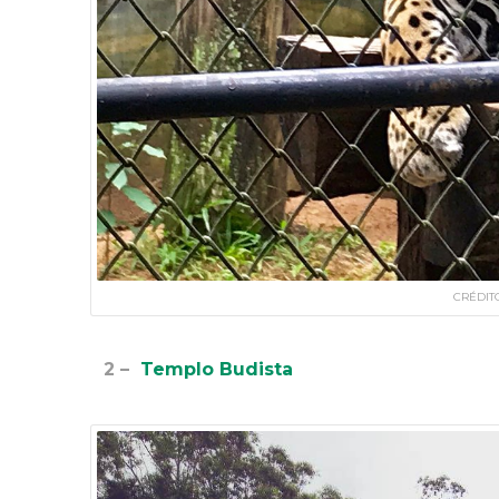
CRÉDIT
2 –
Templo Budista