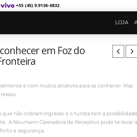
+55 (45) 9.9136-0832
LOJA
e conhecer em Foz do
Fronteira
lmente e com muitos atrativos para se conhecer. Mas
ressos.
s que não cobram ingresso e o turista tem a possibilidad
te. A Neumann Operadora de Receptivo pode te levar 
onforto e segurança.