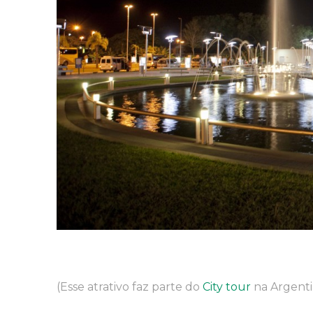
(Esse atrativo faz parte do
City tour
na Argenti