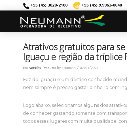
+55 (45) 3028-2100
+55 (45) 9.9963-0040
Atrativos gratuitos para s
Iguaçu e região da tríplice 
Em
Notícias
,
Produtos
by neumann
07/01/2021
Foz do Iguaçu é um destino conhecido mundia
nem sempre é preciso gastar dinheiro com ing
Logo abaixo, selecionamos alguns dos atrativo
de conhecer gastando somente com transpor
todos esses lugares com muita qualidade, c