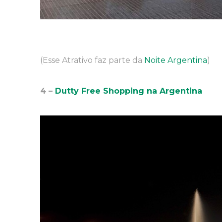
(Esse Atrativo faz parte da
Noite Argentina
)
4 –
Dutty Free Shopping na Argentina