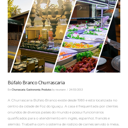
VER PUBLICAÇÃO
Búfalo Branco Churrascaria
Em
Churrascaria
,
Gastronomia
,
Produtos
by neumann
24/03/2013
A Churrascaria Búfalo Branco existe desde 1989 e está localizada no
centro da cidade de Foz do Iguaçu. A casa é frequentada por clientes
oriundos de diversos países do mundo e possui funcionários
qualificados para o atendimento em inglês, espanhol, francês e
alemão. Trabalha com o sistema de rodízio de carnes servido à mesa,