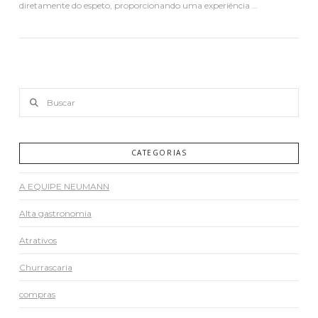
diretamente do espeto, proporcionando uma experiência …
Buscar
VER PUBLICAÇÃO
CATEGORIAS
A EQUIPE NEUMANN
Alta gastronomia
Atrativos
Churrascaria
compras