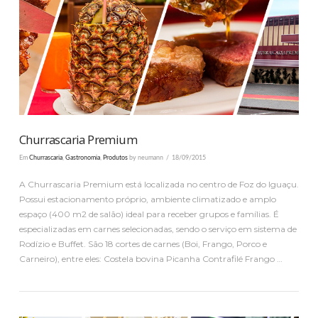
VER PUBLICAÇÃO
Churrascaria Premium
Em
Churrascaria
,
Gastronomia
,
Produtos
by neumann
18/09/2015
A Churrascaria Premium está localizada no centro de Foz do Iguaçu.
Possui estacionamento próprio, ambiente climatizado e amplo
espaço (400 m2 de salão) ideal para receber grupos e famílias. É
especializadas em carnes selecionadas, sendo o serviço em sistema de
Rodízio e Buffet. São 18 cortes de carnes (Boi, Frango, Porco e
Carneiro), entre eles: Costela bovina Picanha Contrafilé Frango …