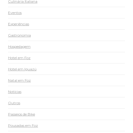
Culinária Italiana
Eventos
Experiências
Gastronomia
Hospedagem
Hotel em Foz
Hotel em Iguazú
Natal em Foz
Notícias
Outros
Passeios de Bike
Pousadas em Foz