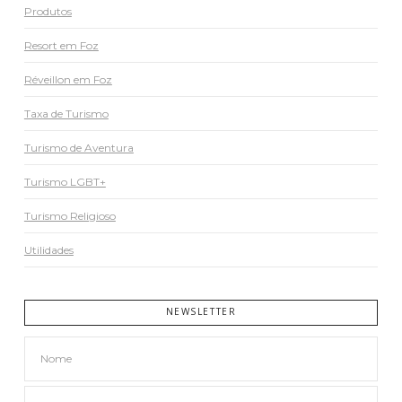
Produtos
Resort em Foz
Réveillon em Foz
Taxa de Turismo
Turismo de Aventura
Turismo LGBT+
Turismo Religioso
Utilidades
NEWSLETTER