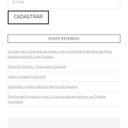
POSTS RECENTES
Sunset nas Cataratas do Iguaçu será uma das experiências mais
exclusivas do III Love Iguassu
Rancho Helena – Casa para Grupos
Visita Guiada Pumuckl
AquaFoz: o novo aquário de Foz do Iguaçu
Centro de Eventos Iryapú: o futuro dos encontros na Tríplice
Fronteira