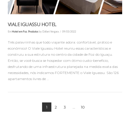
VIALE IGUASSU HOTEL
Em
Hotel em Foz
,
Produtos
by Dáfani Vergara
09/03/2022
Três palavrinhas que todo viajante adora: confortável, prático e
econômico! O Viale Iguassu Hotel reuniu essas características e
construiu a sua estrutura no centro da cidade de Foz do Iguaçu.
Então, se você busca se hospedar com ótimo custo-benefício,
desfrutando de uma infraestrutura planejada na medida exata das
necessidades, nós indicamos FORTEMENTE o Viale Iguassu. São 126
apartamentos livres de …
1
2
3
...
10
VER PUBLICAÇÃO