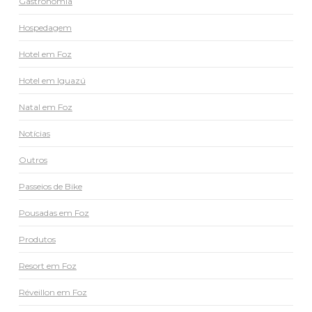
Gastronomia
Hospedagem
Hotel em Foz
Hotel em Iguazú
Natal em Foz
Notícias
Outros
Passeios de Bike
Pousadas em Foz
Produtos
Resort em Foz
Réveillon em Foz