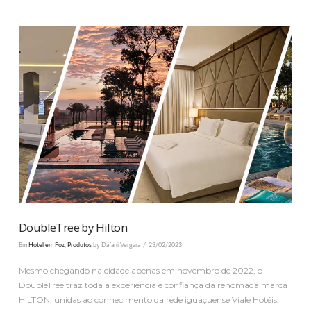
VER PUBLICAÇÃO
DoubleTree by Hilton
Em
Hotel em Foz
,
Produtos
by Dáfani Vergara
23/02/2023
Mesmo chegando na cidade apenas em novembro de 2022, o
DoubleTree traz toda a experiência e confiança da renomada marca
HILTON, unidas ao conhecimento da rede iguaçuense Viale Hotéis,