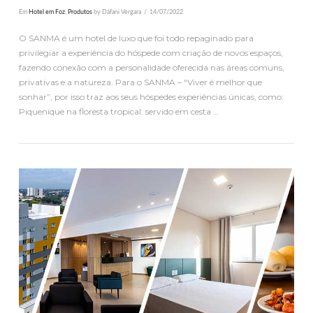
Em
Hotel em Foz
,
Produtos
by Dáfani Vergara
14/07/2022
O SANMA é um hotel de luxo que foi todo repaginado para
privilegiar a experiência do hóspede com criação de novos espaços,
fazendo conexão com a personalidade oferecida nas áreas comuns,
privativas e a natureza. Para o SANMA – “Viver é melhor que
sonhar”, por isso traz aos seus hóspedes experiências únicas, como:
Piquenique na floresta tropical: servido em cesta …
VER PUBLICAÇÃO