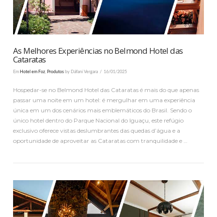
As Melhores Experiências no Belmond Hotel das
Cataratas
Em
Hotel em Foz
,
Produtos
by Dáfani Vergara
16/01/2025
Hospedar-se no Belmond Hotel das Cataratas é mais do que apenas
passar uma noite em um hotel: é mergulhar em uma experiência
única em um dos cenários mais emblemáticos do Brasil. Sendo o
único hotel dentro do Parque Nacional do Iguaçu, este refúgio
exclusivo oferece vistas deslumbrantes das quedas d’água e a
oportunidade de aproveitar as Cataratas com tranquilidade e …