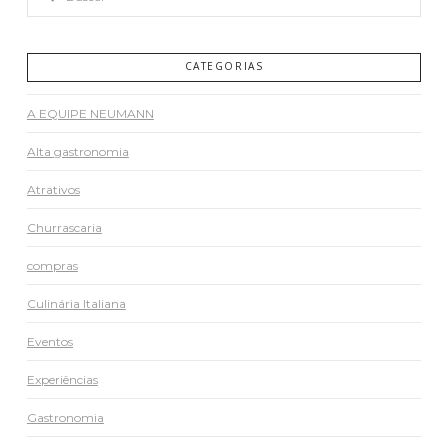
CATEGORIAS
A EQUIPE NEUMANN
Alta gastronomia
Atrativos
Churrascaria
compras
Culinária Italiana
Eventos
Experiências
Gastronomia