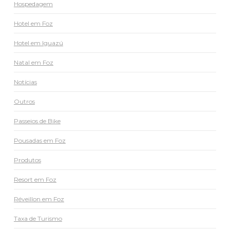
Hospedagem
Hotel em Foz
Hotel em Iguazú
Natal em Foz
Notícias
Outros
Passeios de Bike
Pousadas em Foz
Produtos
Resort em Foz
Réveillon em Foz
Taxa de Turismo