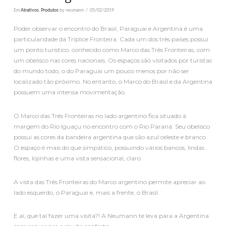
Em
Atrativos
,
Produtos
by neumann
05/02/2019
Poder observar o encontro do Brasil, Paraguai e Argentina é uma
particularidade da Tríplice Fronteira. Cada um dos três países possui
um ponto turístico, conhecido como Marco das Três Fronteiras, com
um obelisco nas cores nacionais. Os espaços são visitados por turistas
do mundo todo, o do Paraguai um pouco menos por não ser
localizado tão próximo. No entanto, o Marco do Brasil e da Argentina
possuem uma intensa movimentação.
O Marco das Três Fronteiras no lado argentino fica situado à
margem do Rio Iguaçu no encontro com o Rio Paraná. Seu obelisco
possui as cores da bandeira argentina que são azul celeste e branco.
O espaço é mais do que simpático, possuindo vários bancos, lindas
flores, lojinhas e uma vista sensacional, claro.
A vista das Três Fronteiras do Marco argentino permite apreciar ao
lado esquerdo, o Paraguai e, mais a frente, o Brasil.
E aí, que tal fazer uma visita?! A Neumann te leva para a Argentina