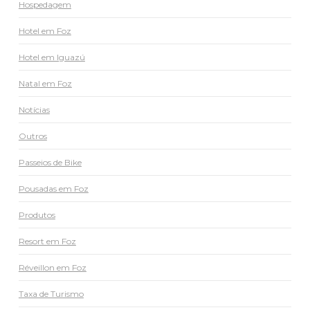
Hospedagem
Hotel em Foz
Hotel em Iguazú
Natal em Foz
Notícias
Outros
Passeios de Bike
Pousadas em Foz
Produtos
Resort em Foz
Réveillon em Foz
Taxa de Turismo