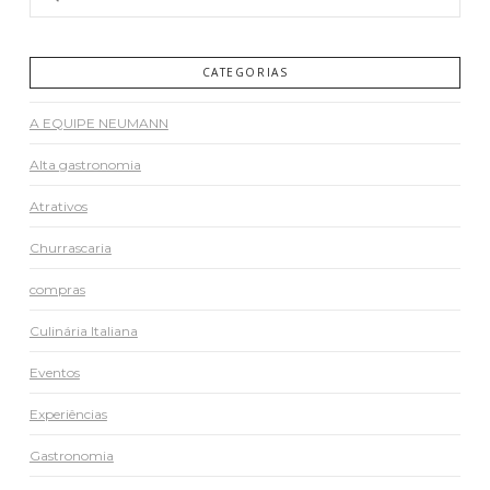
CATEGORIAS
A EQUIPE NEUMANN
Alta gastronomia
Atrativos
Churrascaria
compras
Culinária Italiana
Eventos
Experiências
Gastronomia