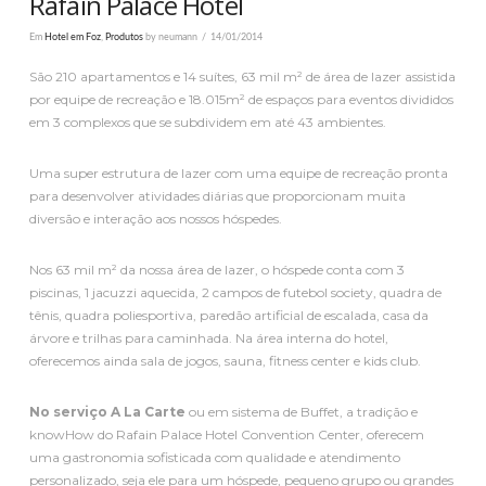
Rafain Palace Hotel
Em
Hotel em Foz
,
Produtos
by neumann
14/01/2014
São 210 apartamentos e 14 suítes, 63 mil m² de área de lazer assistida
por equipe de recreação e 18.015m² de espaços para eventos divididos
em 3 complexos que se subdividem em até 43 ambientes.
Uma super estrutura de lazer com uma equipe de recreação pronta
para desenvolver atividades diárias que proporcionam muita
diversão e interação aos nossos hóspedes.
Nos 63 mil m² da nossa área de lazer, o hóspede conta com 3
piscinas, 1 jacuzzi aquecida, 2 campos de futebol society, quadra de
tênis, quadra poliesportiva, paredão artificial de escalada, casa da
árvore e trilhas para caminhada. Na área interna do hotel,
oferecemos ainda sala de jogos, sauna, fitness center e kids club.
No serviço A La Carte
ou em sistema de Buffet, a tradição e
knowHow do Rafain Palace Hotel Convention Center, oferecem
uma gastronomia sofisticada com qualidade e atendimento
personalizado, seja ele para um hóspede, pequeno grupo ou grandes