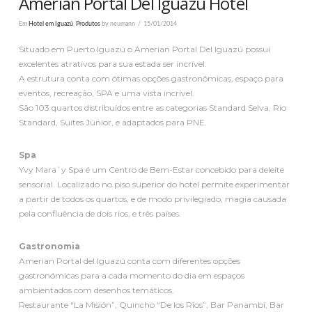
Amerian Portal Del Iguazu Hotel
Em
Hotel em Iguazú
,
Produtos
by neumann
15/01/2014
Situado em Puerto Iguazú o Amerian Portal Del Iguazú possui
excelentes atrativos para sua estada ser incrível.
A estrutura conta com ótimas opções gastronômicas, espaço para
eventos, recreação, SPA e uma vista incrível.
São 103 quartos distribuídos entre as categorias Standard Selva, Rio
Standard, Suites Júnior, e adaptados para PNE.
Spa
Yvy Mara`y Spa é um Centro de Bem-Estar concebido para deleite
sensorial. Localizado no piso superior do hotel permite experimentar
a partir de todos os quartos, e de modo privilegiado, magia causada
pela confluência de dois rios, e três países.
Gastronomia
Amerian Portal del Iguazú conta com diferentes opções
gastronómicas para a cada momento do dia em espaços
ambientados com desenhos temáticos.
Restaurante “La Misión”, Quincho “De los Ríos”, Bar Panambí, Bar