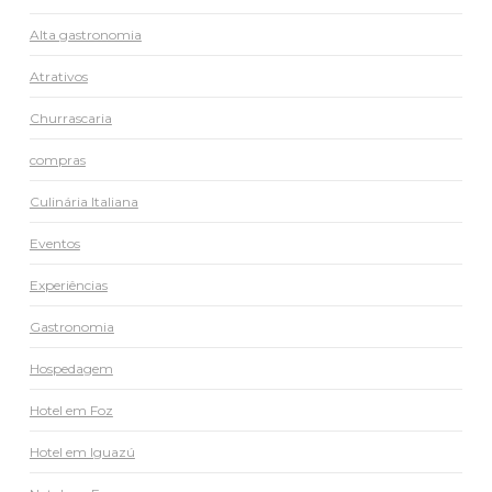
Alta gastronomia
Atrativos
Churrascaria
compras
Culinária Italiana
Eventos
Experiências
Gastronomia
Hospedagem
Hotel em Foz
Hotel em Iguazú