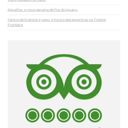
AquaFoz: o novo aquário de Foz do Iguaçu
Centro de Eventos Iryapú: o futuro dos encontros na Tríplice
Fronteira