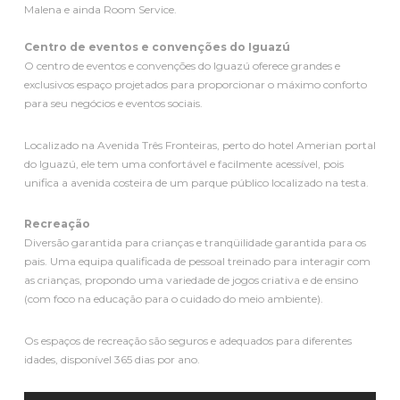
Malena e ainda Room Service.
Centro de eventos e convenções do Iguazú
O centro de eventos e convenções do Iguazú oferece grandes e
exclusivos espaço projetados para proporcionar o máximo conforto
para seu negócios e eventos sociais.
Localizado na Avenida Três Fronteiras, perto do hotel Amerian portal
do Iguazú, ele tem uma confortável e facilmente acessível, pois
unifica a avenida costeira de um parque público localizado na testa.
Recreação
Diversão garantida para crianças e tranqüilidade garantida para os
pais. Uma equipa qualificada de pessoal treinado para interagir com
as crianças, propondo uma variedade de jogos criativa e de ensino
(com foco na educação para o cuidado do meio ambiente).
Os espaços de recreação são seguros e adequados para diferentes
idades, disponível 365 dias por ano.