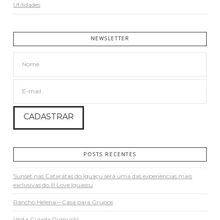
Utilidades
NEWSLETTER
POSTS RECENTES
Sunset nas Cataratas do Iguaçu será uma das experiências mais
exclusivas do III Love Iguassu
Rancho Helena – Casa para Grupos
Visita Guiada Pumuckl