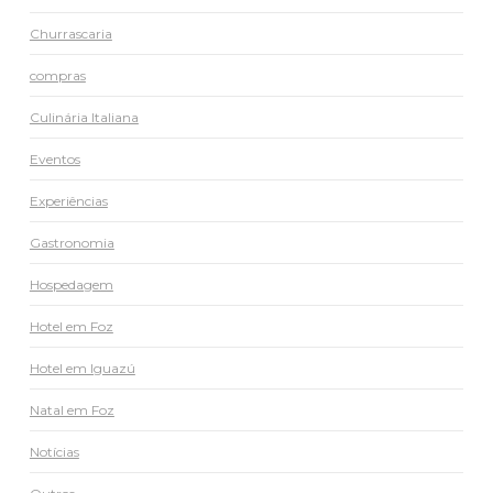
Churrascaria
compras
Culinária Italiana
Eventos
Experiências
Gastronomia
Hospedagem
Hotel em Foz
Hotel em Iguazú
Natal em Foz
Notícias