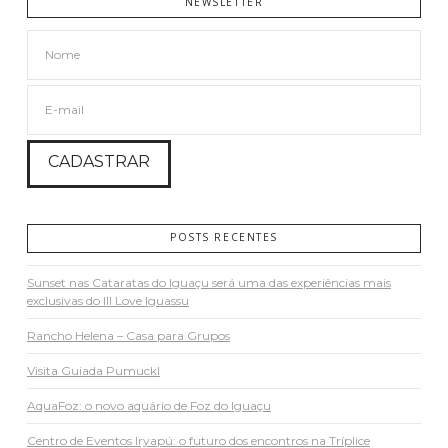
NEWSLETTER
POSTS RECENTES
Sunset nas Cataratas do Iguaçu será uma das experiências mais
exclusivas do III Love Iguassu
Rancho Helena – Casa para Grupos
Visita Guiada Pumuckl
AquaFoz: o novo aquário de Foz do Iguaçu
Centro de Eventos Iryapú: o futuro dos encontros na Tríplice