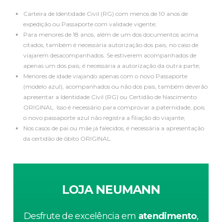
Carteira de Identidade Civil (RG) com menos de 10 anos de
expedição ou Passaporte com validade vigente;
Para menores de 18 anos, além de um dos documentos acima
citados, também é necessária autorização dos pais, no caso de
viajarem desacompanhados. Se estiverem acompanhados de
apenas um dos pais, é necessária a autorização da outra parte;
Menores de idade viajando apenas com o novo Passaporte
(modelo azul), acompanhados ou não dos pais, também deverão
apresentar a Identidade Civil (RG) ou Certidão de Nascimento
ORIGINAL. Isso é necessário para comprovar a paternidade, pois
o novo passaporte azul não registra a filiação do viajante;
Nos casos de pai ou mãe já falecidos, é necessária a apresentação
da certidão de óbito ORIGINAL.
LOJA NEUMANN
Desfrute de excelência em
atendimento
,