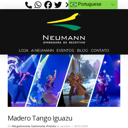
Portuguese
LOJA
A NEUMANN
EVENTOS
BLOG
CONTATO
Madero Tango Iguazu
Em
Alta gastronomia
,
Gastronomia
,
Produtos
by neumann
28/01/2020