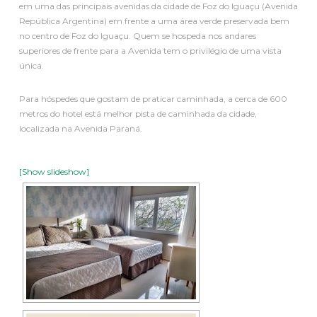
em uma das principais avenidas da cidade de Foz do Iguaçu (Avenida
República Argentina) em frente a uma área verde preservada bem
no centro de Foz do Iguaçu. Quem se hospeda nos andares
superiores de frente para a Avenida tem o privilégio de uma vista
única.
Para hóspedes que gostam de praticar caminhada, a cerca de 600
metros do hotel está melhor pista de caminhada da cidade,
localizada na Avenida Paraná.
[Show slideshow]