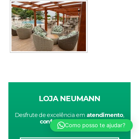
LOJA NEUMANN
Desfrute de excelência em
atendimento
,
conforto
e
segurança
.
Como posso te ajudar?