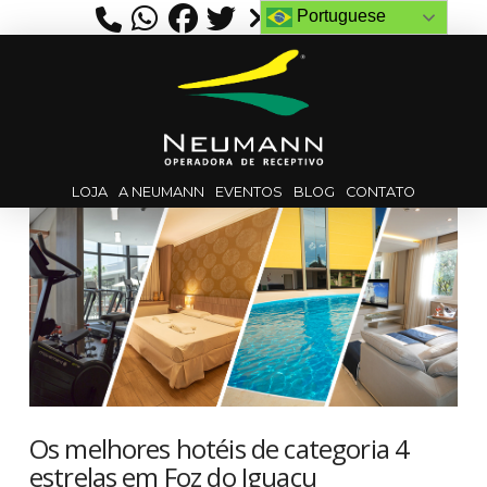
Portuguese
LOJA
A NEUMANN
EVENTOS
BLOG
CONTATO
Os melhores hotéis de categoria 4
estrelas em Foz do Iguaçu