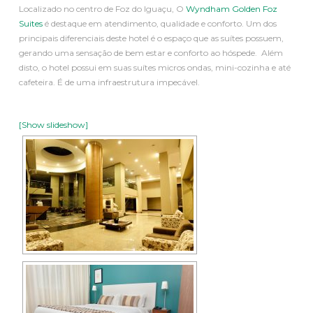
Localizado no centro de Foz do Iguaçu, O
Wyndham Golden Foz
Suites
é destaque em atendimento, qualidade e conforto. Um dos
principais diferenciais deste hotel é o espaço que as suítes possuem,
gerando uma sensação de bem estar e conforto ao hóspede. Além
disto, o hotel possui em suas suítes micros ondas, mini-cozinha e até
cafeteira. É de uma infraestrutura impecável.
[Show slideshow]