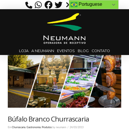
Portuguese
LOJA
A NEUMANN
EVENTOS
BLOG
CONTATO
Búfalo Branco Churrascaria
Em
Churrascaria
,
Gastronomia
,
Produtos
by neumann
24/03/2013