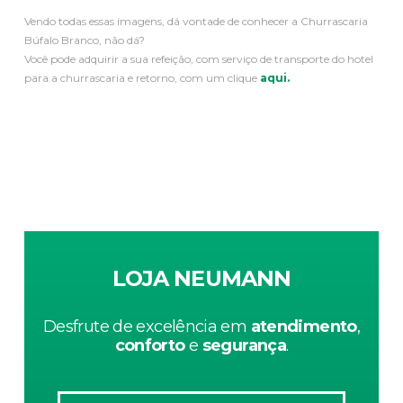
Vendo todas essas imagens, dá vontade de conhecer a Churrascaria
Búfalo Branco, não dá?
Você pode adquirir a sua refeição, com serviço de transporte do hotel
para a churrascaria e retorno, com um clique
aqui.
LOJA NEUMANN
Desfrute de excelência em
atendimento
,
conforto
e
segurança
.