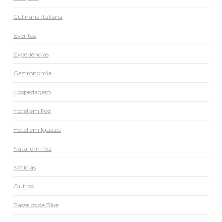
Culinária Italiana
Eventos
Experiências
Gastronomia
Hospedagem
Hotel em Foz
Hotel em Iguazú
Natal em Foz
Notícias
Outros
Passeios de Bike