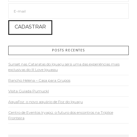
POSTS RECENTES
Sunset nas Cataratas do Iguaçu será uma das experiências mais
exclusivas do III Love Iguassu
Rancho Helena – Casa para Grupos
Visita Guiada Pumuckl
AquaFoz: o novo aquário de Foz do Iguaçu
Centro de Eventos Iryapú: o futuro dos encontros na Tríplice
Fronteira