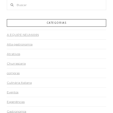
Buscar
CATEGORIAS
A EQUIPE NEUMANN
Alta gastronomia
Atrativos
Churrascaria
compras
Culinária Italiana
Eventos
Experiências
Gastronomia