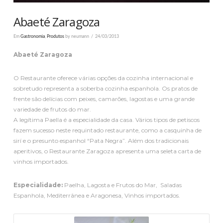
Abaeté Zaragoza
Em
Gastronomia
,
Produtos
by neumann
24/03/2013
Abaeté Zaragoza
O Restaurante oferece várias opções da cozinha internacional e
sobretudo representa a soberba cozinha espanhola. Os pratos de
frente são delícias com peixes, camarões, lagostas e uma grande
variedade de frutos do mar.
A legítima Paella é a especialidade da casa. Vários tipos de petiscos
fazem sucesso neste requintado restaurante, como a casquinha de
sirí e o presunto espanhol “Pata Negra”. Além dos tradicionais
aperitivos, o Restaurante Zaragoza apresenta uma seleta carta de
vinhos importados.
Especialidade:
Paelha, Lagosta e Frutos do Mar, Saladas
Espanhola, Mediterrânea e Aragonesa, Vinhos importados.