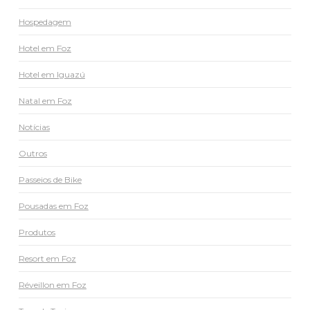
Hospedagem
Hotel em Foz
Hotel em Iguazú
Natal em Foz
Notícias
Outros
Passeios de Bike
Pousadas em Foz
Produtos
Resort em Foz
Réveillon em Foz