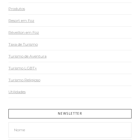
Produtos
Resort em Foz
Réveillon em Foz
Taxa de Turismo
Turismo de Aventura
Turismo LGBT+
Turismo Religioso
Utilidades
NEWSLETTER