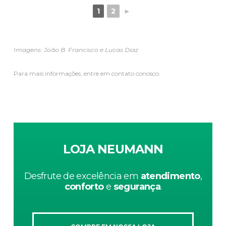
1
2
►
Imagens: João B. Francisco e Lucas Diaz
Para mais informações, entre em contato conosco.
LOJA NEUMANN
Desfrute de excelência em
atendimento
,
conforto
e
segurança
.