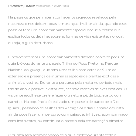
Em
Atrativos
,
Produtos
by neumann
23/05/2023
Há passeios que permitem conhecer os segredos revelados pela
natureza e nos deixam boas lembranças. Melhor ainda, quando esses
passeios têm um acompanhamento especial daquela pessoa que
explica todos os detalhes sobre as formas de vida existentes no local,
ou seja, o guia de turismo.
E nós oferecemos um acompanhamento diferenciado feito por um
guia biólogo durante o passeio Trilha do Poço Preto, no Parque
Nacional do Iguaçu, que tem uma trilha com cerca de 9 km de
extensão e a presença de inúmeras espécies de plantas exóticas e
animais silvestres. Durante o percurso pela mata no período mais
frio do ano, é possível avistar até jacarés e espécies de aves exóticas. O
visitante escolhe se prefere fazer o trajeto a pé, de bicicleta ou com
carretas. Na sequência, é realizado um passeio de barco pelo Rio
Iguaçu, passando pelas ilhas dos Papagaios e das Garças e o turista
ainda pode fazer um percurso com caiaques infláveis, acompanhado
com instrutores, ou continuar o passeio pela embarcação bimotor.
O turista será acompanhado pelo guia biólogo durante todo o