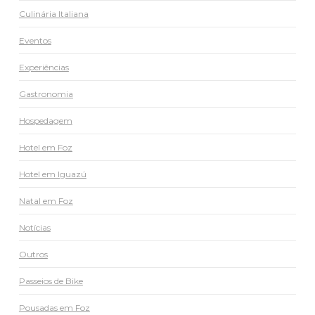
Culinária Italiana
Eventos
Experiências
Gastronomia
Hospedagem
Hotel em Foz
Hotel em Iguazú
Natal em Foz
Notícias
Outros
Passeios de Bike
Pousadas em Foz