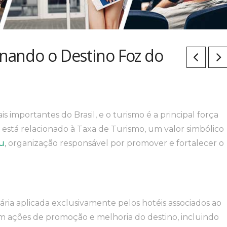
nando o Destino Foz do
s importantes do Brasil, e o turismo é a principal força
 está relacionado à Taxa de Turismo, um valor simbólico
su
, organização responsável por promover e fortalecer o
ria aplicada exclusivamente pelos hotéis associados ao
 em ações de promoção e melhoria do destino, incluindo