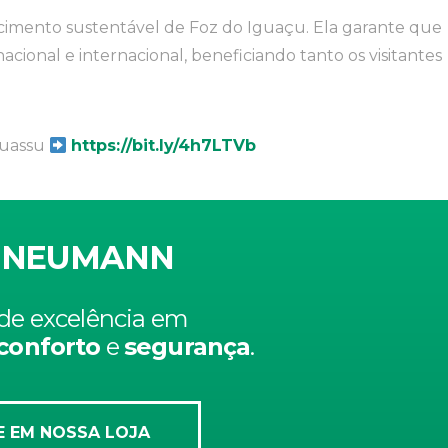
cimento sustentável de Foz do Iguaçu. Ela garante que
cional e internacional, beneficiando tanto os visitantes
Iguassu
https://bit.ly/4h7LTVb
 NEUMANN
de excelência em
conforto
e
segurança
.
 EM NOSSA LOJA