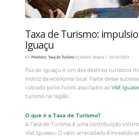
Taxa de Turismo: impulsio
Iguaçu
Em
Produtos
,
Taxa de Turismo
by Dáfani Vergara
18/10/2024
Foz do Iguaçu é um dos destinos turísticos mai
motriz da economia local. Parte desse sucesso
cobrado pelos hotéis associados ao
Visit Iguas
turismo na região.
O que é a Taxa de Turismo?
A Taxa de Turismo é uma contribuição voluntá
Visit Iguassu. O valor arrecadado é investido