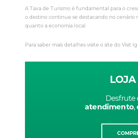
A Taxa de Turismo é fundamental para o cres
o destino continue se destacando no cenário na
quanto a economia local.
Para saber mais detalhes visite o site do Visit 
LOJA
Desfrute 
atendimento
,
COMPRE