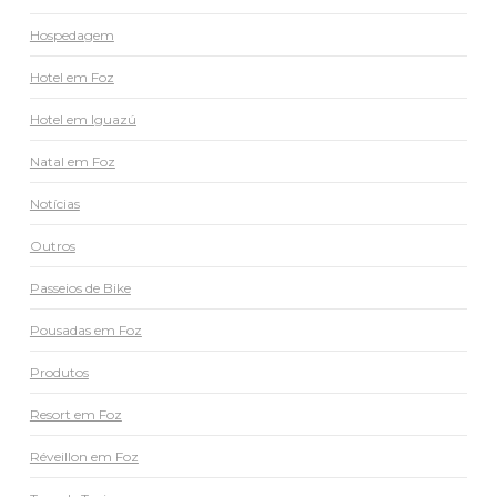
Hospedagem
Hotel em Foz
Hotel em Iguazú
Natal em Foz
Notícias
Outros
Passeios de Bike
Pousadas em Foz
Produtos
Resort em Foz
Réveillon em Foz