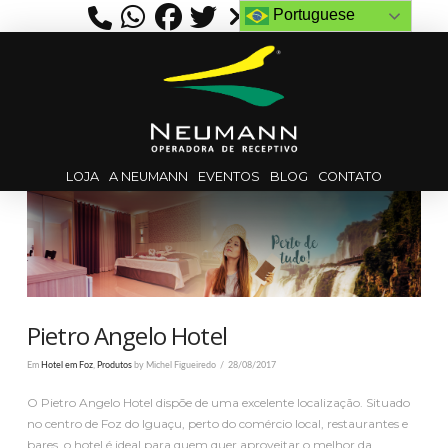
Portuguese
LOJA
A NEUMANN
EVENTOS
BLOG
CONTATO
Pietro Angelo Hotel
Em
Hotel em Foz
,
Produtos
by Michel Figueiredo
28/08/2017
O Pietro Angelo Hotel dispõe de uma excelente localização. Situado
no centro de Foz do Iguaçu, perto do comércio local, restaurantes e
bares, o hotel é ideal para quem quer aproveitar o melhor da