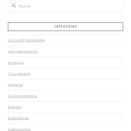
Buscar
CATEGORIAS
A EQUIPE NEUMANN
Alta gastronomia
Atrativos
Churrascaria
compras
Culinária Italiana
Eventos
Experiências
Gastronomia