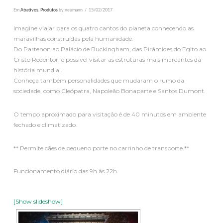
Em
Atrativos
,
Produtos
by neumann
15/02/2017
Imagine viajar para os quatro cantos do planeta conhecendo as
maravilhas construídas pela humanidade.
Do Partenon ao Palácio de Buckingham, das Pirâmides do Egito ao
Cristo Redentor, é possível visitar as estruturas mais marcantes da
história mundial.
Conheça também personalidades que mudaram o rumo da
sociedade, como Cleópatra, Napoleão Bonaparte e Santos Dumont.
O tempo aproximado para visitação é de 40 minutos em ambiente
fechado e climatizado.
** Permite cães de pequeno porte no carrinho de transporte.**
Funcionamento diário das 9h às 22h.
[Show slideshow]