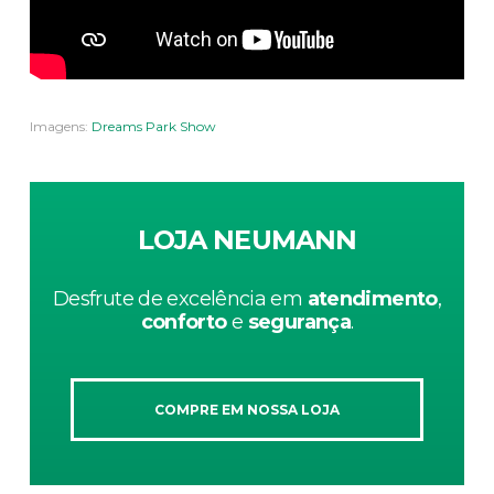
Imagens:
Dreams Park Show
LOJA NEUMANN
Desfrute de excelência em
atendimento
,
conforto
e
segurança
.
COMPRE EM NOSSA LOJA