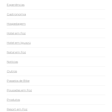
Experiências
Gastronomia
Hospedagem
Hotel em Foz
Hotel em Iguazú
Natal em Foz
Notícias
Outros
Passeios de Bike
Pousadas em Foz
Produtos
Resort em Foz