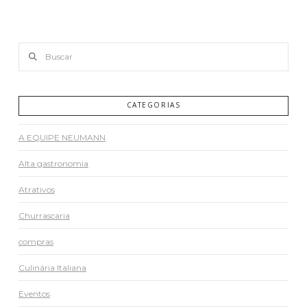
Buscar
CATEGORIAS
A EQUIPE NEUMANN
Alta gastronomia
Atrativos
Churrascaria
compras
Culinária Italiana
Eventos