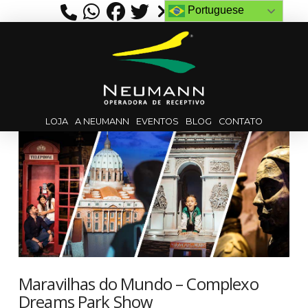
Portuguese
LOJA
A NEUMANN
EVENTOS
BLOG
CONTATO
Maravilhas do Mundo – Complexo
Dreams Park Show