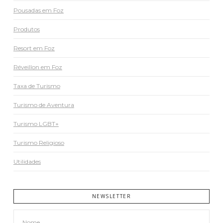
Pousadas em Foz
Produtos
Resort em Foz
Réveillon em Foz
Taxa de Turismo
Turismo de Aventura
Turismo LGBT+
Turismo Religioso
Utilidades
NEWSLETTER