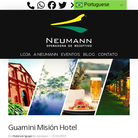
Portuguese
LOJA
A NEUMANN
EVENTOS
BLOG
CONTATO
Guamini Misión Hotel
Em
Hotel em Iguazú
by neumann
15/03/2019