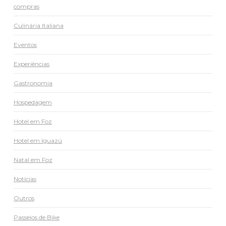
compras
Culinária Italiana
Eventos
Experiências
Gastronomia
Hospedagem
Hotel em Foz
Hotel em Iguazú
Natal em Foz
Notícias
Outros
Passeios de Bike