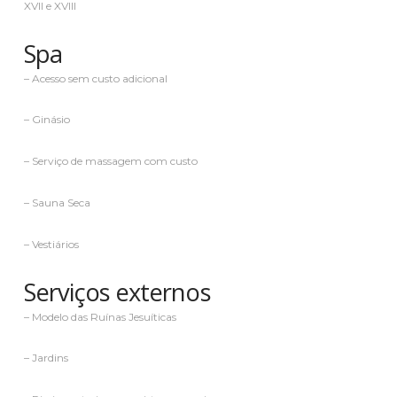
XVII e XVIII
Spa
– Acesso sem custo adicional
– Ginásio
– Serviço de massagem com custo
– Sauna Seca
– Vestiários
Serviços externos
– Modelo das Ruínas Jesuíticas
– Jardins