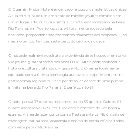
O Guamini Misión Hotel é encantador e possui características únicas!
A sua estrutura de um ambiente de missões jesuítas combina em
um só lugar arte, cultura e história. O hotel está localizado na beira
Rio Paraná, em Puerto Iguazú, e é totalmente rodeado pela
natureza, proporcionando momentos relaxantes aos hóspedes. E, ao
mesmo tempo, também está perto do centro da cidade.
O hóspede realmente desfruta a experiência de se hospedar em uma
vila jesuíta-guaraní como nos anos 1.600. Ali ele pode conhecer a
história e cultura visitando o Museu e Micro Cinema totalmente
equipado com a última tecnologia audiovisual, experimentar uma
gastronomia regional ou ver o pôr do sol de dentro de uma piscina
infinita na beira do Rio Paraná. É perfeito, não é?!
O hotel possui 37 quartos modernos, sendo 33 quartos Deluxe, 01
quarto adaptado e 03 Suítes, tudo com o conforto de um hotel 4
estrelas. A área de lazer conta com o Restaurante La Misión, sala de
massagem, sauna seca, academia e piscina de borda infinita, todos
com vista para o Rio Paraná.