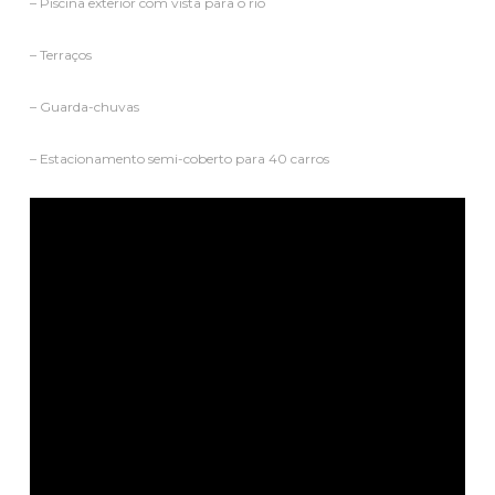
– Piscina exterior com vista para o rio
– Terraços
– Guarda-chuvas
– Estacionamento semi-coberto para 40 carros