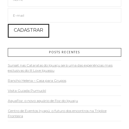
POSTS RECENTES
Sunset nas Cataratas do Iguaçu será uma das experiências mais
exclusivas do III Love Iguassu
Rancho Helena – Casa para Grupos
Visita Guiada Pumuckl
AquaFoz: o novo aquário de Foz do Iguaçu
Centro de Eventos Iryapú: o futuro dos encontros na Tríplice
Fronteira