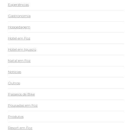
Experiências
Gastronomia
Hospedagem
Hotel em Foz
Hotel em Iguazú
Natal em Foz
Notícias
Outros
Passeios de Bike
Pousadas em Foz
Produtos
Resort em Foz