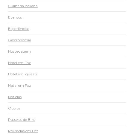
Culinária Italiana
Eventos
Experiências
Gastronomia
Hospedagem
Hotel em Foz
Hotel em Iguazú
Natal em Foz
Notícias
Outros
Passeios de Bike
Pousadas em Foz