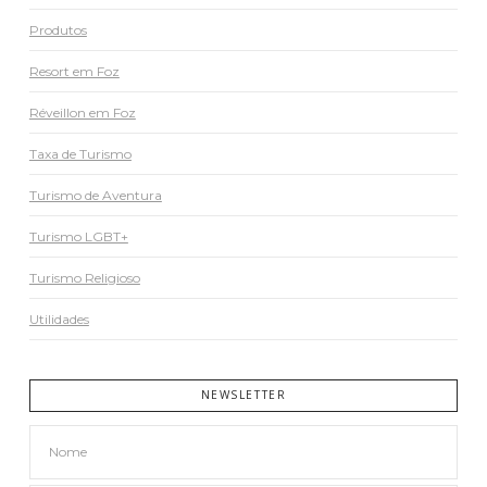
Produtos
Resort em Foz
Réveillon em Foz
Taxa de Turismo
Turismo de Aventura
Turismo LGBT+
Turismo Religioso
Utilidades
NEWSLETTER