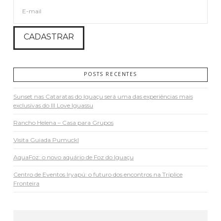
POSTS RECENTES
Sunset nas Cataratas do Iguaçu será uma das experiências mais
exclusivas do III Love Iguassu
Rancho Helena – Casa para Grupos
Visita Guiada Pumuckl
AquaFoz: o novo aquário de Foz do Iguaçu
Centro de Eventos Iryapú: o futuro dos encontros na Tríplice
Fronteira