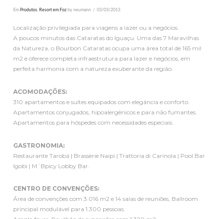
Em
Produtos
,
Resort em Foz
by neumann
03/03/2013
Localização privilegiada para viagens a lazer ou a negócios.
A poucos minutos das Cataratas do Iguaçu. Uma das 7 Maravilhas
da Natureza, o Bourbon Cataratas ocupa uma área total de 165 mil
m2 e oferece completa infraestrutura para lazer e negócios, em
perfeita harmonia com a natureza exuberante da região.
ACOMODAÇÕES:
310 apartamentos e suítes equipados com elegância e conforto.
Apartamentos conjugados, hipoalergênicos e para não fumantes.
Apartamentos para hóspedes com necessidades especiais.
GASTRONOMIA:
Restaurante Tarobá | Brasserie Naipi | Trattoria di Carinola | Pool Bar
Igobi | M´Bpicy Lobby Bar.
CENTRO DE CONVENÇÕES:
Área de convenções com 3.016 m2 e 14 salas de reuniões, Ballroom
principal modulável para 1.300 pessoas.