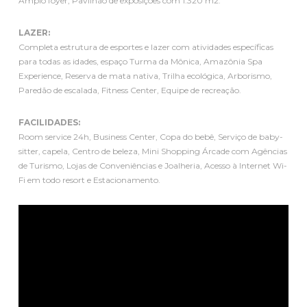
Amplo foyer, Pavilhão de exposições com 1.320 m2.
LAZER:
Completa estrutura de esportes e lazer com atividades específicas
para todas as idades, espaço Turma da Mônica, Amazônia Spa
Experience, Reserva de mata nativa, Trilha ecológica, Arborismo,
Paredão de escalada, Fitness Center, Equipe de recreação.
FACILIDADES:
Room service 24h, Business Center, Copa do bebê, Serviço de baby-
sitter, capela, Centro de beleza, Mini Shopping Árcade com Agências
de Turismo, Lojas de Conveniências e Joalheria, Acesso à Internet Wi-
Fi em todo resort e Estacionamento.