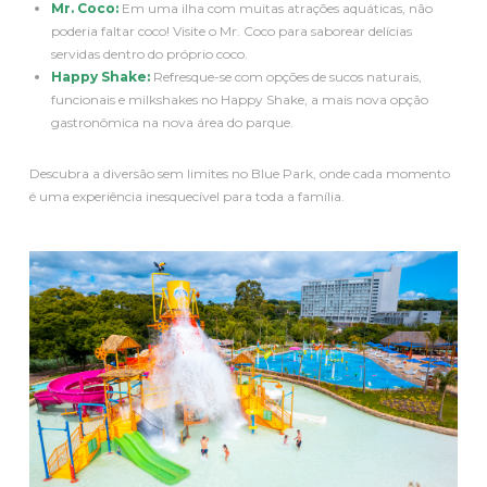
Mr. Coco:
Em uma ilha com muitas atrações aquáticas, não
poderia faltar coco! Visite o Mr. Coco para saborear delícias
servidas dentro do próprio coco.
Happy Shake:
Refresque-se com opções de sucos naturais,
funcionais e milkshakes no Happy Shake, a mais nova opção
gastronômica na nova área do parque.
Descubra a diversão sem limites no Blue Park, onde cada momento
é uma experiência inesquecível para toda a família.