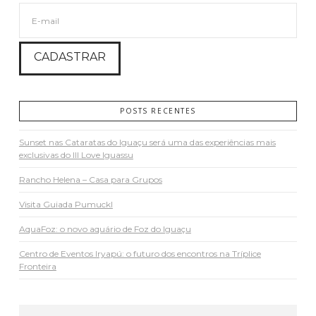
POSTS RECENTES
Sunset nas Cataratas do Iguaçu será uma das experiências mais
exclusivas do III Love Iguassu
Rancho Helena – Casa para Grupos
Visita Guiada Pumuckl
AquaFoz: o novo aquário de Foz do Iguaçu
Centro de Eventos Iryapú: o futuro dos encontros na Tríplice
Fronteira