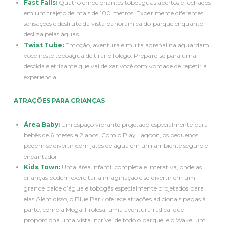
Fast Falls:
Quatro emocionantes toboáguas abertos e fechados
em um trajeto de mais de 100 metros. Experimente diferentes
sensações e desfrute da vista panorâmica do parque enquanto
desliza pelas águas.
Twist Tube:
Emoção, aventura e muita adrenalina aguardam
você neste toboágua de tirar o fôlego. Prepare-se para uma
descida eletrizante que vai deixar você com vontade de repetir a
experiência.
ATRAÇÕES PARA CRIANÇAS
Área Baby:
Um espaço vibrante projetado especialmente para
bebês de 6 meses a 2 anos. Com o Play Lagoon, os pequenos
podem se divertir com jatos de água em um ambiente seguro e
encantador.
Kids Town:
Uma área infantil completa e interativa, onde as
crianças podem exercitar a imaginação e se divertir em um
grande balde d’água e tobogãs especialmente projetados para
elas.Além disso, o Blue Park oferece atrações adicionais pagas à
parte, como a Mega Tirolesa, uma aventura radical que
proporciona uma vista incrível de todo o parque, e o Wake, um