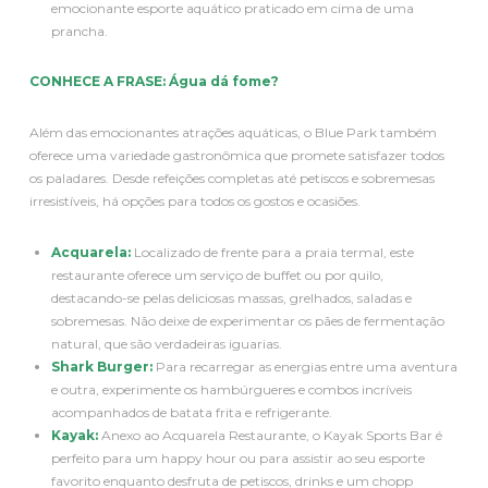
emocionante esporte aquático praticado em cima de uma
prancha.
CONHECE A FRASE: Água dá fome?
Além das emocionantes atrações aquáticas, o Blue Park também
oferece uma variedade gastronômica que promete satisfazer todos
os paladares. Desde refeições completas até petiscos e sobremesas
irresistíveis, há opções para todos os gostos e ocasiões.
Acquarela:
Localizado de frente para a praia termal, este
restaurante oferece um serviço de buffet ou por quilo,
destacando-se pelas deliciosas massas, grelhados, saladas e
sobremesas. Não deixe de experimentar os pães de fermentação
natural, que são verdadeiras iguarias.
Shark Burger:
Para recarregar as energias entre uma aventura
e outra, experimente os hambúrgueres e combos incríveis
acompanhados de batata frita e refrigerante.
Kayak:
Anexo ao Acquarela Restaurante, o Kayak Sports Bar é
perfeito para um happy hour ou para assistir ao seu esporte
favorito enquanto desfruta de petiscos, drinks e um chopp