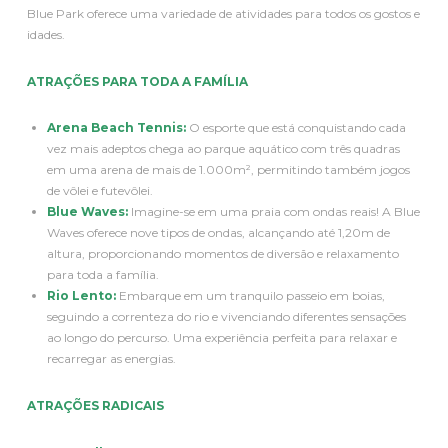
Blue Park oferece uma variedade de atividades para todos os gostos e
idades.
ATRAÇÕES PARA TODA A FAMÍLIA
Arena Beach Tennis:
O esporte que está conquistando cada
vez mais adeptos chega ao parque aquático com três quadras
em uma arena de mais de 1.000m², permitindo também jogos
de vôlei e futevôlei.
Blue Waves:
Imagine-se em uma praia com ondas reais! A Blue
Waves oferece nove tipos de ondas, alcançando até 1,20m de
altura, proporcionando momentos de diversão e relaxamento
para toda a família.
Rio Lento:
Embarque em um tranquilo passeio em boias,
seguindo a correnteza do rio e vivenciando diferentes sensações
ao longo do percurso. Uma experiência perfeita para relaxar e
recarregar as energias.
ATRAÇÕES RADICAIS