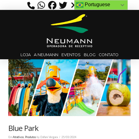
Portuguese
LOJA
A NEUMANN
EVENTOS
BLOG
CONTATO
Blue Park
Em
Atrativos
,
Produtos
by Dáfani Vergara
25/03/2024