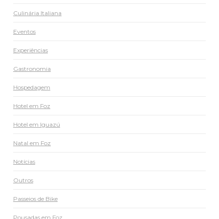
Culinária Italiana
Eventos
Experiências
Gastronomia
Hospedagem
Hotel em Foz
Hotel em Iguazú
Natal em Foz
Notícias
Outros
Passeios de Bike
Pousadas em Foz