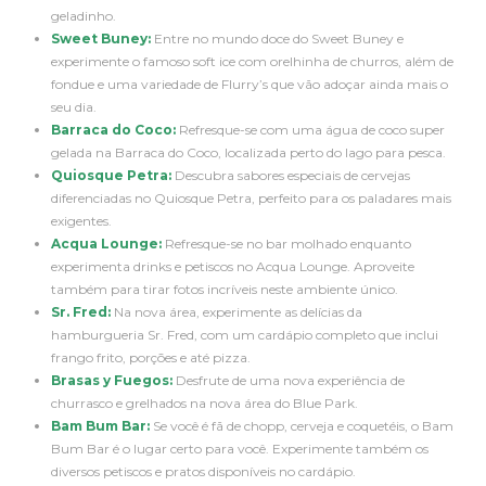
geladinho.
Sweet Buney:
Entre no mundo doce do Sweet Buney e
experimente o famoso soft ice com orelhinha de churros, além de
fondue e uma variedade de Flurry’s que vão adoçar ainda mais o
seu dia.
Barraca do Coco:
Refresque-se com uma água de coco super
gelada na Barraca do Coco, localizada perto do lago para pesca.
Quiosque Petra:
Descubra sabores especiais de cervejas
diferenciadas no Quiosque Petra, perfeito para os paladares mais
exigentes.
Acqua Lounge:
Refresque-se no bar molhado enquanto
experimenta drinks e petiscos no Acqua Lounge. Aproveite
também para tirar fotos incríveis neste ambiente único.
Sr. Fred:
Na nova área, experimente as delícias da
hamburgueria Sr. Fred, com um cardápio completo que inclui
frango frito, porções e até pizza.
Brasas y Fuegos:
Desfrute de uma nova experiência de
churrasco e grelhados na nova área do Blue Park.
Bam Bum Bar:
Se você é fã de chopp, cerveja e coquetéis, o Bam
Bum Bar é o lugar certo para você. Experimente também os
diversos petiscos e pratos disponíveis no cardápio.