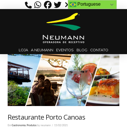
Portuguese
LOJA
A NEUMANN
EVENTOS
BLOG
CONTATO
Restaurante Porto Canoas
Em
Gastronomia
,
Produtos
by neumann
15/02/2021