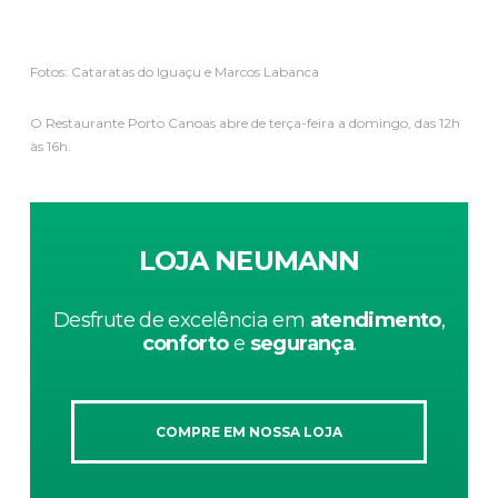
Fotos: Cataratas do Iguaçu e Marcos Labanca
O Restaurante Porto Canoas abre de terça-feira a domingo, das 12h
às 16h.
LOJA NEUMANN
Desfrute de excelência em
atendimento
,
conforto
e
segurança
.
COMPRE EM NOSSA LOJA