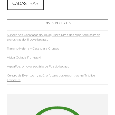
POSTS RECENTES
Sunset nas Cataratas do Iguaçu será uma das experiências mais
exclusivas do III Love Iguassu
Rancho Helena – Casa para Grupos
Visita Guiada Pumuckl
AquaFoz: o novo aquário de Foz do Iguaçu
Centro de Eventos Iryapú: o futuro dos encontros na Tríplice
Fronteira