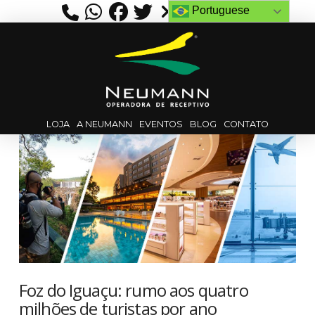
Portuguese
LOJA
A NEUMANN
EVENTOS
BLOG
CONTATO
Foz do Iguaçu: rumo aos quatro
milhões de turistas por ano