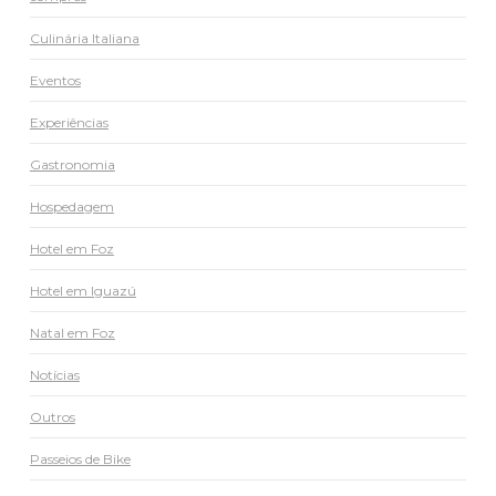
Culinária Italiana
Eventos
Experiências
Gastronomia
Hospedagem
Hotel em Foz
Hotel em Iguazú
Natal em Foz
Notícias
Outros
Passeios de Bike