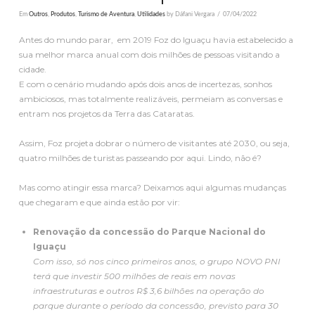
Em
Outros
,
Produtos
,
Turismo de Aventura
,
Utilidades
by Dáfani Vergara
07/04/2022
Antes do mundo parar, em 2019 Foz do Iguaçu havia estabelecido a
sua melhor marca anual com dois milhões de pessoas visitando a
cidade.
E com o cenário mudando após dois anos de incertezas, sonhos
ambiciosos, mas totalmente realizáveis, permeiam as conversas e
entram nos projetos da Terra das Cataratas.
Assim, Foz projeta dobrar o número de visitantes até 2030, ou seja,
quatro milhões de turistas passeando por aqui. Lindo, não é?
Mas como atingir essa marca? Deixamos aqui algumas mudanças
que chegaram e que ainda estão por vir:
Renovação da concessão do Parque Nacional do
Iguaçu
Com isso, só nos cinco primeiros anos, o grupo NOVO PNI
terá que investir 500 milhões de reais em novas
infraestruturas e outros R$ 3,6 bilhões na operação do
parque durante o período da concessão, previsto para 30