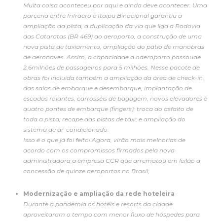
Muita coisa aconteceu por aqui e ainda deve acontecer. Uma
parceria entre Infraero e Itaipu Binacional garantiu a
ampliação da pista, a duplicação da via que liga a Rodovia
das Cataratas (BR 469) ao aeroporto, a construção de uma
nova pista de taxiamento, ampliação do pátio de manobras
de aeronaves. Assim, a capacidade d oaeroporto passoude
2,6milhões de passageiros para 5 milhões. Nesse pacote de
obras foi incluída também a
ampliação da área de check-in,
das salas de embarque e desembarque, implantação de
escadas rolantes, carrosséis de bagagem, novos elevadores e
quatro pontes de embarque (fingers); troca do asfalto de
toda a pista; recape das pistas de táxi; e ampliação do
sistema de ar-condicionado.
Isso é o que já foi feito! Agora, virão mais melhorias de
acordo com os compromissos firmados pela nova
administradora a empresa CCR que arrematou em leilão a
concessão de quinze aeroportos no Brasil;
Modernização e ampliação da rede hoteleira
Durante a pandemia os hotéis e resorts da cidade
aproveitaram o tempo com menor fluxo de hóspedes para