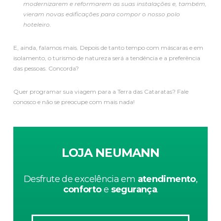
modernizarem e reformarem as suas instalações e, também,
vieram novas edificações para compor o nosso polo
hoteleiro.
E, ainda, falamos mais. Depois de tanto tempo com máscaras e em
isolamento, o turismo de natureza será a tendência e a preferência
das pessoas. Concorda?
Quer programar sua viagem para a Terra das Cataratas? Fale
conosco e não se preocupe com mais nada!
LOJA NEUMANN
Desfrute de excelência em
atendimento
,
conforto
e
segurança
.