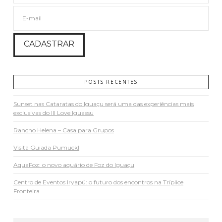
POSTS RECENTES
Sunset nas Cataratas do Iguaçu será uma das experiências mais
exclusivas do III Love Iguassu
Rancho Helena – Casa para Grupos
Visita Guiada Pumuckl
AquaFoz: o novo aquário de Foz do Iguaçu
Centro de Eventos Iryapú: o futuro dos encontros na Tríplice
Fronteira