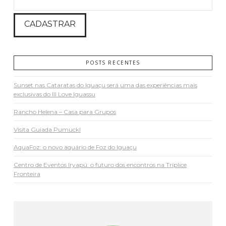
POSTS RECENTES
Sunset nas Cataratas do Iguaçu será uma das experiências mais
exclusivas do III Love Iguassu
Rancho Helena – Casa para Grupos
Visita Guiada Pumuckl
AquaFoz: o novo aquário de Foz do Iguaçu
Centro de Eventos Iryapú: o futuro dos encontros na Tríplice
Fronteira