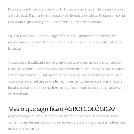
Nós sempre frisamos que Foz do Iguaçu é um lugar de conexão com
a natureza. E para tornar essa experiência completa, hospedar-se na
Pousada Agroecológica Guata Porã é uma bela opção.
Guata Porã, do Guarani, significa “Belo Caminhar” e, assim, os
indígenas da região chamavam a trilha que levava às Cataratas do
Iguaçu.
A pousada, localizada entre o aeroporto e o centro de visitantes do
Parque Nacional, oferece aos seus hóspedes uma relação harmônica
entre o homem e a natureza, sem abrir mão do conforto. ​Um local
que prioriza a natureza onde, facilmente, pode-se observar a fauna
local passeando de forma livre: pássaros, lagartos, cotias, graxains e
outros mais.
Mas o que significa o AGROECOLÓGICA?
Agroecologia é uma maneira de ser, de viver e de sentir o mundo,
onde nos enxergamos como seres vinculados à natureza e indivisíveis
de todo o restante.