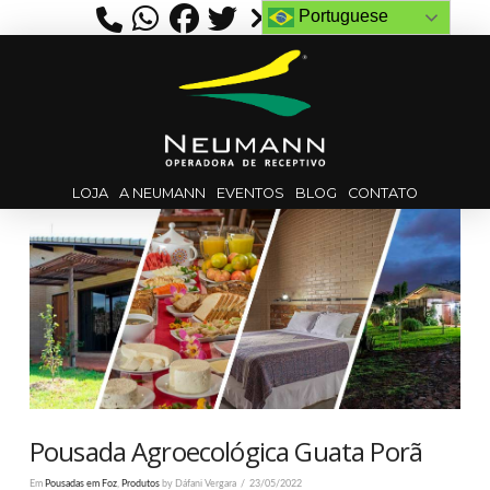
Portuguese
LOJA
A NEUMANN
EVENTOS
BLOG
CONTATO
Pousada Agroecológica Guata Porã
Em
Pousadas em Foz
,
Produtos
by Dáfani Vergara
23/05/2022