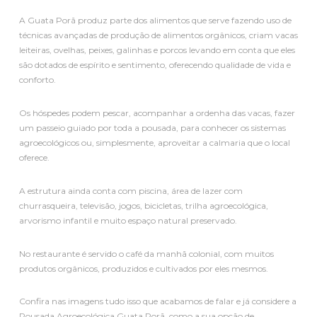
A Guata Porã produz parte dos alimentos que serve fazendo uso de
técnicas avançadas de produção de alimentos orgânicos, criam vacas
leiteiras, ovelhas, peixes, galinhas e porcos levando em conta que eles
são dotados de espírito e sentimento, oferecendo qualidade de vida e
conforto.
Os hóspedes podem pescar, acompanhar a ordenha das vacas, fazer
um passeio guiado por toda a pousada, para conhecer os sistemas
agroecológicos ou, simplesmente, aproveitar a calmaria que o local
oferece.
A estrutura ainda conta com piscina, área de lazer com
churrasqueira, televisão, jogos, bicicletas, trilha agroecológica,
arvorismo infantil e muito espaço natural preservado.
No restaurante é servido o café da manhã colonial, com muitos
produtos orgânicos, produzidos e cultivados por eles mesmos.
Confira nas imagens tudo isso que acabamos de falar e já considere a
Pousada Agroecológica Guata Porã, como a sua opção de