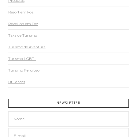
Produtos
Resort em Foz
Réveillon em Foz
Taxa de Turismo
Turismo de Aventura
Turismo LGBT+
Turismo Religioso
Utilidades
NEWSLETTER