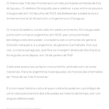
O Marco das Três das Fronteiras é um dos principais símbolos de Foz
do Iguaçu. O obelisco foi erguido para celebrar a paz entre os povos e
inaugurado em 20 de julho de 1903, estabelecendo a soberania e o
limite territorial do Brasil com a Argentina e o Paraguai.
O marco brasileiro, construído em pedra e cimento, foi inaugurado
junto com o marco argentino, em 1903, por uma comissão
estratégica dos dois países: a brasileira sob o comando do general
Dionísio Cerqueira; e a argentina, do general Garmêndia. Por sua
vez, o marco paraguaio, que fica na margem direita do Rio Paraná,
foi erguido anos depois, em 26 de janeiro de 1961.
Cada país possui seu próprio monumento, pintado com as cores
nacionais. Para os argentinos e paraguaios, os marcos são chamados
de “Hitos de las Tres Fronteras”.
E é com essa história cultural que o visitante pode ter o privilégio de
uma vista panorâmica dos três países ao mesmo de tempo, por um
ângulo diferenciado.