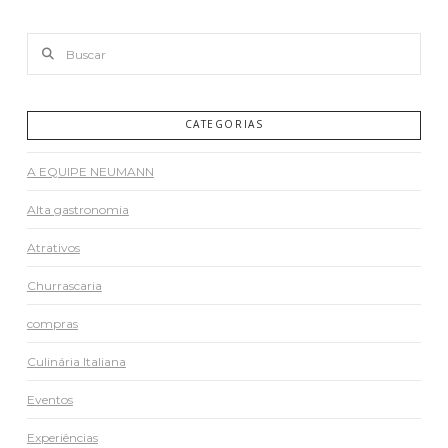
Buscar
CATEGORIAS
A EQUIPE NEUMANN
Alta gastronomia
Atrativos
Churrascaria
compras
Culinária Italiana
Eventos
Experiências