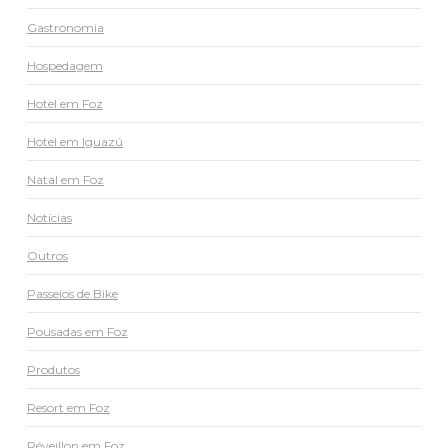
Gastronomia
Hospedagem
Hotel em Foz
Hotel em Iguazú
Natal em Foz
Notícias
Outros
Passeios de Bike
Pousadas em Foz
Produtos
Resort em Foz
Réveillon em Foz