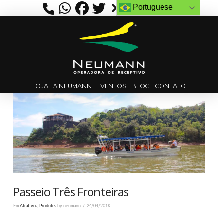
Portuguese
LOJA
A NEUMANN
EVENTOS
BLOG
CONTATO
Passeio Três Fronteiras
Em
Atrativos
,
Produtos
by neumann
24/04/2018