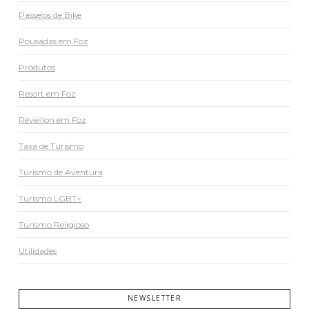
Passeios de Bike
Pousadas em Foz
Produtos
Resort em Foz
Réveillon em Foz
Taxa de Turismo
Turismo de Aventura
Turismo LGBT+
Turismo Religioso
Utilidades
NEWSLETTER