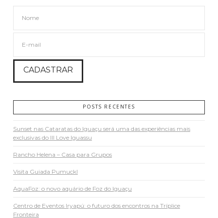
POSTS RECENTES
Sunset nas Cataratas do Iguaçu será uma das experiências mais
exclusivas do III Love Iguassu
Rancho Helena – Casa para Grupos
Visita Guiada Pumuckl
AquaFoz: o novo aquário de Foz do Iguaçu
Centro de Eventos Iryapú: o futuro dos encontros na Tríplice
Fronteira