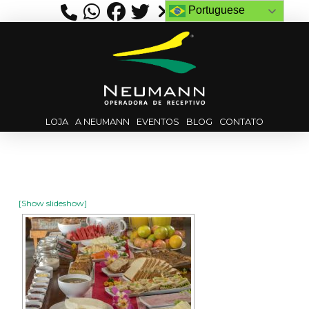
Portuguese
LOJA
A NEUMANN
EVENTOS
BLOG
CONTATO
[Show slideshow]