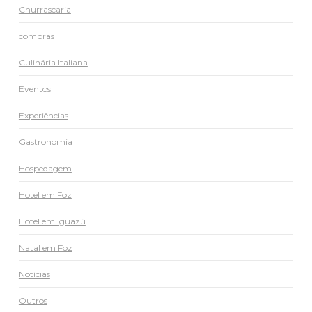
Churrascaria
compras
Culinária Italiana
Eventos
Experiências
Gastronomia
Hospedagem
Hotel em Foz
Hotel em Iguazú
Natal em Foz
Notícias
Outros