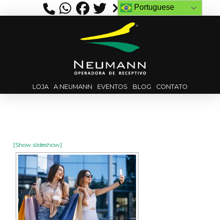
Portuguese
LOJA
A NEUMANN
EVENTOS
BLOG
CONTATO
[Show slideshow]