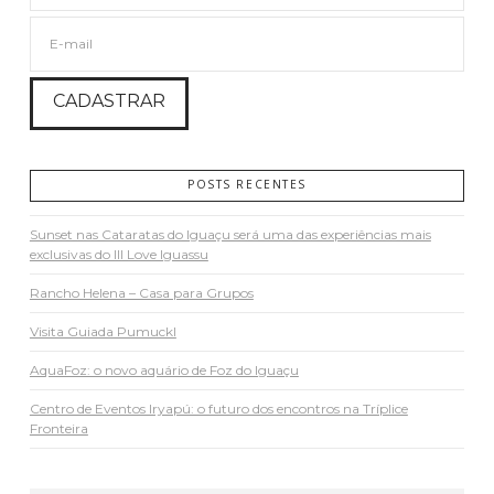
POSTS RECENTES
Sunset nas Cataratas do Iguaçu será uma das experiências mais
exclusivas do III Love Iguassu
Rancho Helena – Casa para Grupos
Visita Guiada Pumuckl
AquaFoz: o novo aquário de Foz do Iguaçu
Centro de Eventos Iryapú: o futuro dos encontros na Tríplice
Fronteira