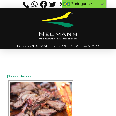
Portuguese
LOJA
A NEUMANN
EVENTOS
BLOG
CONTATO
[Show slideshow]