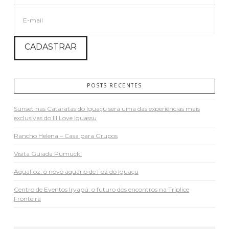
POSTS RECENTES
Sunset nas Cataratas do Iguaçu será uma das experiências mais
exclusivas do III Love Iguassu
Rancho Helena – Casa para Grupos
Visita Guiada Pumuckl
AquaFoz: o novo aquário de Foz do Iguaçu
Centro de Eventos Iryapú: o futuro dos encontros na Tríplice
Fronteira