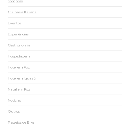
compras
Culinária Italiana
Eventos
Experiências
Gastronomia
Hospedagem
Hotel em Foz
Hotel em Iguazú
Natal em Foz
Notícias
Outros
Passeios de Bike