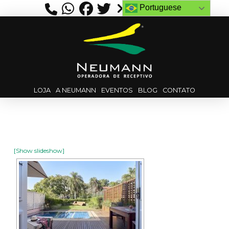
Portuguese
LOJA
A NEUMANN
EVENTOS
BLOG
CONTATO
[Show slideshow]