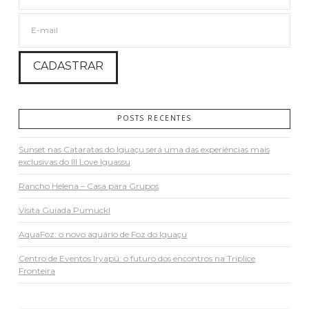
POSTS RECENTES
Sunset nas Cataratas do Iguaçu será uma das experiências mais
exclusivas do III Love Iguassu
Rancho Helena – Casa para Grupos
Visita Guiada Pumuckl
AquaFoz: o novo aquário de Foz do Iguaçu
Centro de Eventos Iryapú: o futuro dos encontros na Tríplice
Fronteira