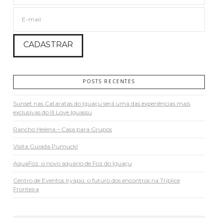
POSTS RECENTES
Sunset nas Cataratas do Iguaçu será uma das experiências mais
exclusivas do III Love Iguassu
Rancho Helena – Casa para Grupos
Visita Guiada Pumuckl
AquaFoz: o novo aquário de Foz do Iguaçu
Centro de Eventos Iryapú: o futuro dos encontros na Tríplice
Fronteira