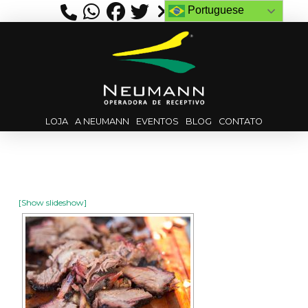
Portuguese
LOJA
A NEUMANN
EVENTOS
BLOG
CONTATO
[Show slideshow]