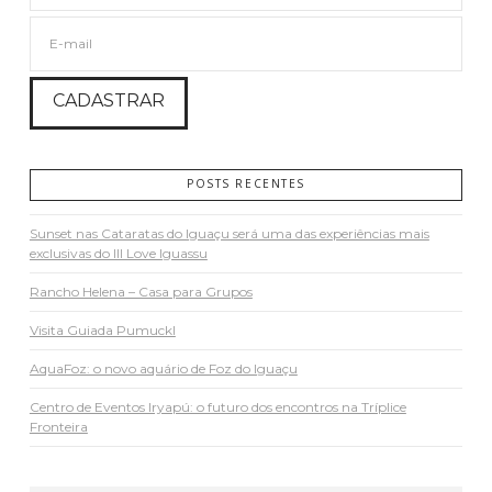
POSTS RECENTES
Sunset nas Cataratas do Iguaçu será uma das experiências mais
exclusivas do III Love Iguassu
Rancho Helena – Casa para Grupos
Visita Guiada Pumuckl
AquaFoz: o novo aquário de Foz do Iguaçu
Centro de Eventos Iryapú: o futuro dos encontros na Tríplice
Fronteira