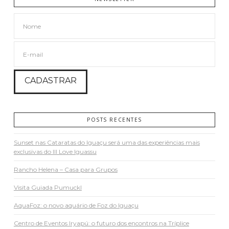
POSTS RECENTES
Sunset nas Cataratas do Iguaçu será uma das experiências mais
exclusivas do III Love Iguassu
Rancho Helena – Casa para Grupos
Visita Guiada Pumuckl
AquaFoz: o novo aquário de Foz do Iguaçu
Centro de Eventos Iryapú: o futuro dos encontros na Tríplice