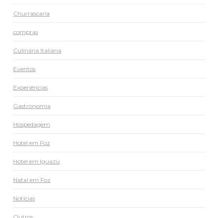
Churrascaria
compras
Culinária Italiana
Eventos
Experiências
Gastronomia
Hospedagem
Hotel em Foz
Hotel em Iguazú
Natal em Foz
Notícias
Outros