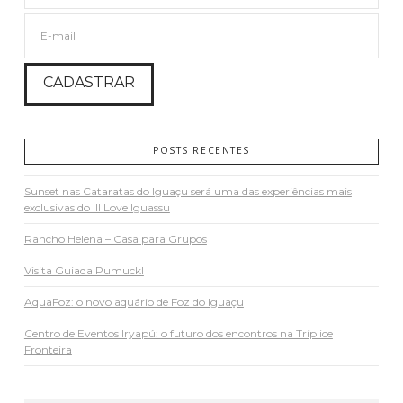
POSTS RECENTES
Sunset nas Cataratas do Iguaçu será uma das experiências mais
exclusivas do III Love Iguassu
Rancho Helena – Casa para Grupos
Visita Guiada Pumuckl
AquaFoz: o novo aquário de Foz do Iguaçu
Centro de Eventos Iryapú: o futuro dos encontros na Tríplice
Fronteira