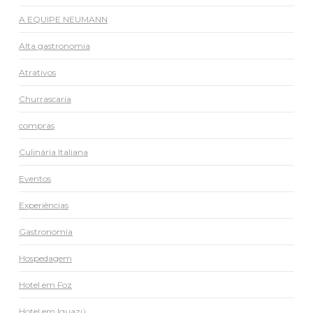
A EQUIPE NEUMANN
Alta gastronomia
Atrativos
Churrascaria
compras
Culinária Italiana
Eventos
Experiências
Gastronomia
Hospedagem
Hotel em Foz
Hotel em Iguazú