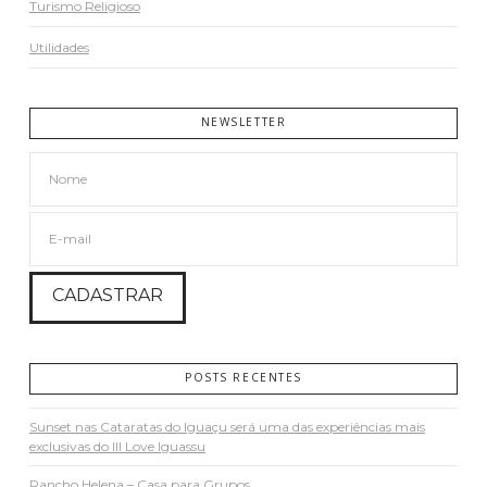
Turismo Religioso
Utilidades
NEWSLETTER
POSTS RECENTES
Sunset nas Cataratas do Iguaçu será uma das experiências mais
exclusivas do III Love Iguassu
Rancho Helena – Casa para Grupos