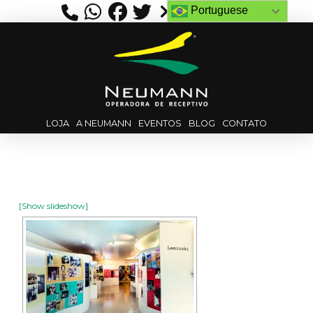
Portuguese
LOJA
A NEUMANN
EVENTOS
BLOG
CONTATO
[Show slideshow]