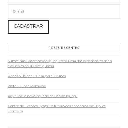
POSTS RECENTES
Sunset nas Cataratas do Iguaçu será uma das experiências mais
exclusivas do III Love Iguassu
Rancho Helena – Casa para Grupos
Visita Guiada Pumuckl
AquaFoz: o novo aquário de Foz do Iguaçu
Centro de Eventos Iryapú: o futuro dos encontros na Tríplice
Fronteira