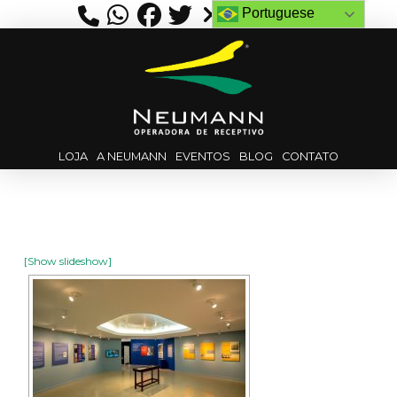
Portuguese
LOJA
A NEUMANN
EVENTOS
BLOG
CONTATO
[Show slideshow]