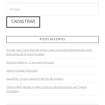
POSTS RECENTES
Sunset nas Cataratas do Iguaçu será uma das experiências mais
exclusivas do III Love Iguassu
Rancho Helena – Casa para Grupos
Visita Guiada Pumuckl
AquaFoz: o novo aquário de Foz do Iguaçu
Centro de Eventos Iryapú: o futuro dos encontros na Tríplice
Fronteira