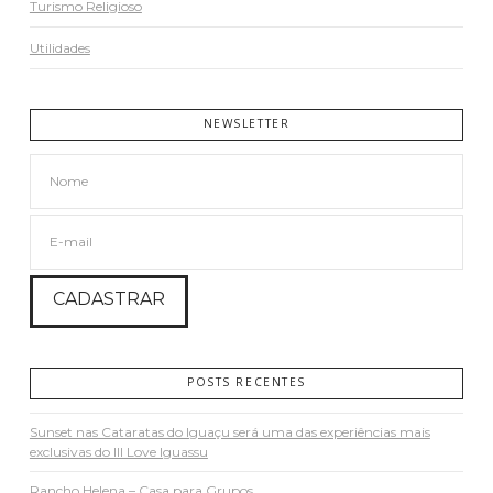
Turismo Religioso
Utilidades
NEWSLETTER
POSTS RECENTES
Sunset nas Cataratas do Iguaçu será uma das experiências mais
exclusivas do III Love Iguassu
Rancho Helena – Casa para Grupos