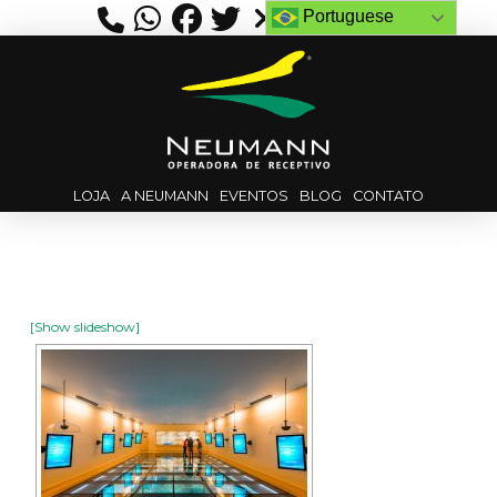
Portuguese
LOJA
A NEUMANN
EVENTOS
BLOG
CONTATO
[Show slideshow]