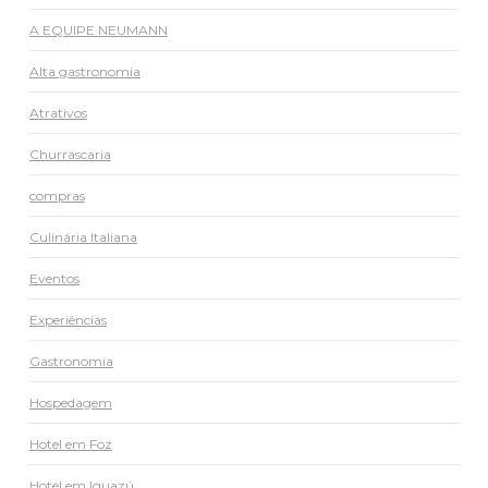
A EQUIPE NEUMANN
Alta gastronomia
Atrativos
Churrascaria
compras
Culinária Italiana
Eventos
Experiências
Gastronomia
Hospedagem
Hotel em Foz
Hotel em Iguazú