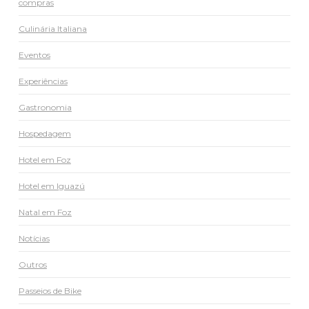
compras
Culinária Italiana
Eventos
Experiências
Gastronomia
Hospedagem
Hotel em Foz
Hotel em Iguazú
Natal em Foz
Notícias
Outros
Passeios de Bike