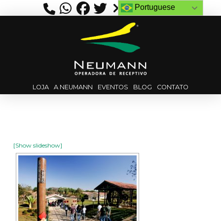
Portuguese
LOJA
A NEUMANN
EVENTOS
BLOG
CONTATO
[Show slideshow]