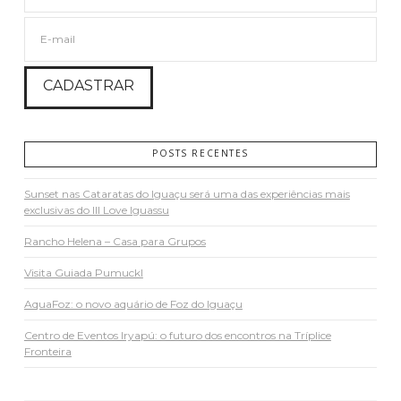
POSTS RECENTES
Sunset nas Cataratas do Iguaçu será uma das experiências mais
exclusivas do III Love Iguassu
Rancho Helena – Casa para Grupos
Visita Guiada Pumuckl
AquaFoz: o novo aquário de Foz do Iguaçu
Centro de Eventos Iryapú: o futuro dos encontros na Tríplice
Fronteira