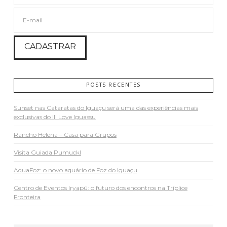
POSTS RECENTES
Sunset nas Cataratas do Iguaçu será uma das experiências mais
exclusivas do III Love Iguassu
Rancho Helena – Casa para Grupos
Visita Guiada Pumuckl
AquaFoz: o novo aquário de Foz do Iguaçu
Centro de Eventos Iryapú: o futuro dos encontros na Tríplice
Fronteira