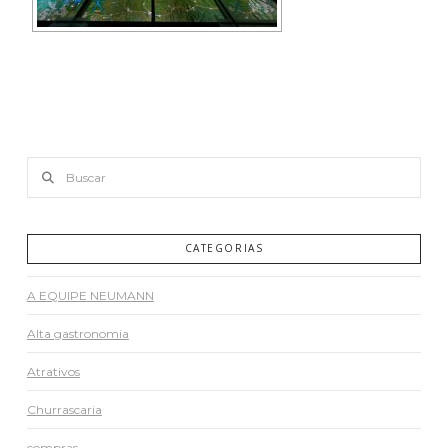
Buscar
CATEGORIAS
A EQUIPE NEUMANN
Alta gastronomia
Atrativos
Churrascaria
compras