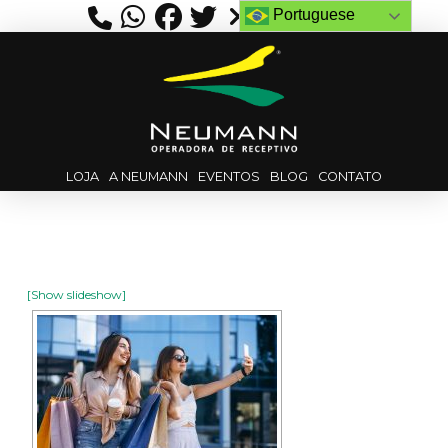
Portuguese
LOJA
A NEUMANN
EVENTOS
BLOG
CONTATO
[Show slideshow]