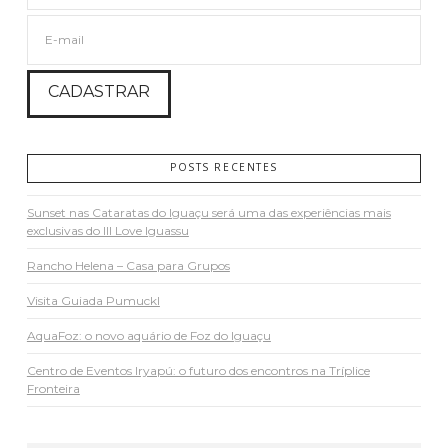
POSTS RECENTES
Sunset nas Cataratas do Iguaçu será uma das experiências mais
exclusivas do III Love Iguassu
Rancho Helena – Casa para Grupos
Visita Guiada Pumuckl
AquaFoz: o novo aquário de Foz do Iguaçu
Centro de Eventos Iryapú: o futuro dos encontros na Tríplice
Fronteira