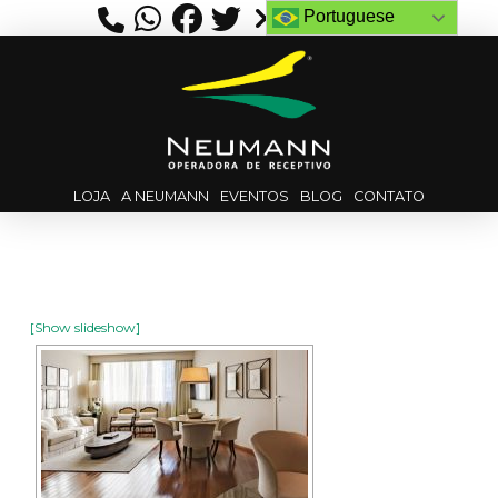
Portuguese
LOJA
A NEUMANN
EVENTOS
BLOG
CONTATO
[Show slideshow]