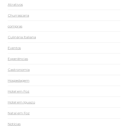
Atrativos
Churrascaria
compras
Culinária Italiana
Eventos
Experiências
Gastronomia
Hospedagem
Hotel em Foz
Hotel em Iguazú
Natal em Foz
Notícias