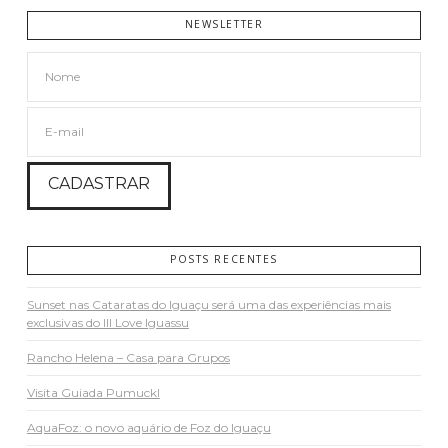
NEWSLETTER
POSTS RECENTES
Sunset nas Cataratas do Iguaçu será uma das experiências mais
exclusivas do III Love Iguassu
Rancho Helena – Casa para Grupos
Visita Guiada Pumuckl
AquaFoz: o novo aquário de Foz do Iguaçu