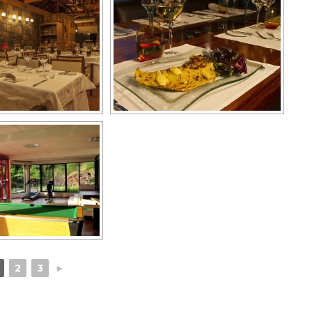
2
3
►