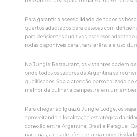
relaxantes, ideais para tomar sol ou se refresca
Para garantir a acessibilidade de todos os hó
quartos adaptados para pessoas com deficiênc
para deficientes auditivos, ascensor adaptado p
rodas disponíveis para transferência e uso dura
No Jungle Restaurant, os visitantes podem de
onde todos os sabores da Argentina se reún
qualificados. Sob a atenção personalizada do
melhor da culinária campestre em um ambien
Para chegar ao Iguazú Jungle Lodge, os viajant
aproveitando a localização estratégica da c
conexão entre Argentina, Brasil e Paraguai. C
nacionais, a cidade oferece uma conectividade 