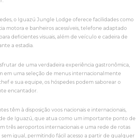
r.
spedes, o Iguazú Jungle Lodge oferece facilidades como
ia motora e banheiros acessíveis, telefone adaptado
ara deficientes visuais, além de veículo e cadeira de
nte a estadia.
sfrutar de uma verdadeira experiência gastronômica,
em em uma seleção de menus internacionalmente
 chef e sua equipe, os hóspedes podem saborear o
te encantador.
es têm à disposição voos nacionais e internacionais,
idade de Iguazú, que atua como um importante ponto de
om três aeroportos internacionais e uma rede de rotas
sem igual, permitindo fácil acesso a partir de qualquer