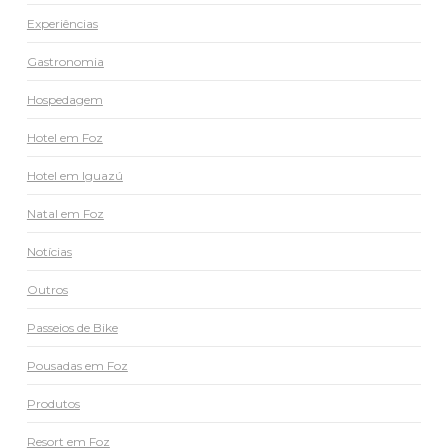
Experiências
Gastronomia
Hospedagem
Hotel em Foz
Hotel em Iguazú
Natal em Foz
Notícias
Outros
Passeios de Bike
Pousadas em Foz
Produtos
Resort em Foz