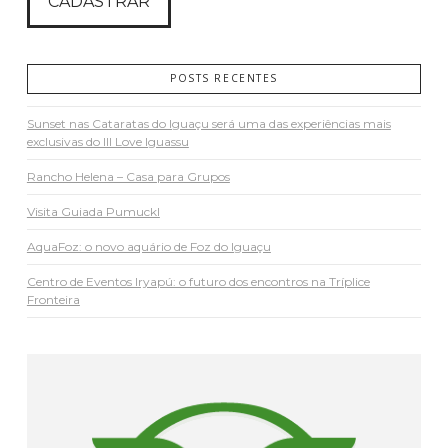
POSTS RECENTES
Sunset nas Cataratas do Iguaçu será uma das experiências mais
exclusivas do III Love Iguassu
Rancho Helena – Casa para Grupos
Visita Guiada Pumuckl
AquaFoz: o novo aquário de Foz do Iguaçu
Centro de Eventos Iryapú: o futuro dos encontros na Tríplice
Fronteira