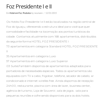
Foz Presidente I e II
Em
Hotel em Foz
,
Produtos
by neumann
12/01/2015
Os Hotéis Foz Presidente I e II estão localizados na região central de
Foz do Iguaçu, oferecendo a estrutura ideal para você que quer
comodidade e facilidade na locomoção aos pontos turísticos da
cidade. Contamos atualmente com 168 apartamentos, distribuídos
da seguinte forma:HOTEL FOZ PRESIDENTE I
73 apartamentos em categoria Standard HOTEL FOZ PRESIDENTE
II
35 Apartamentos em categoria Luxo
57 Apartamentos em categoria Luxo Superior
03 SuitesTambém dispomos de apartamentos adaptados para
portadores de necessidades especiais. Todos os apartamentos são
equipados com TV a cabo, frigobar, telefone, secador de cabelo, ar
condicionado e internet wirelles free. Ainda dispomos de recepção
24h00, restaurante, piscina com área de lazer, business center,
agência de turismo, Loja de Souvenir, sala de jogos . sala para
pequenas reuniões e cofre sendo disponíveis para os dois hotéis.